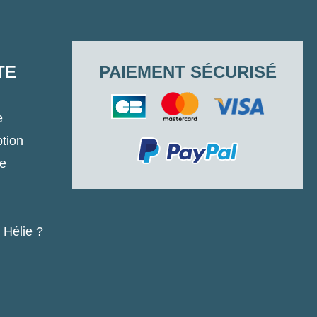
TE
PAIEMENT SÉCURISÉ
e
ption
ne
 Hélie ?