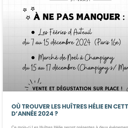
OÙ TROUVER LES HUÎTRES HÉLIE EN CETT
D’ANNÉE 2024 ?
Ce mois-ci Les Huîtres Hélie seront présentes à deux évènemen