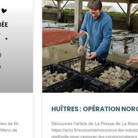
HUÎTRES : OPÉRATION NOR
tes de fin
Découvrez l’article de La Presse de La Manc
 Merci de
https://actu.fr/economie/norovirus-les-ostre
methode-pour-rassurer-les-consommateurs_